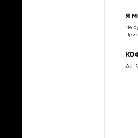
Я М
Не с
Прио
КО
Да! 